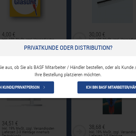
4,00 €
30,00 €
Inkl. 19% MwSt.
,
zzgl.
Versandkosten
Inkl. 19% MwSt.
,
zzgl.
Versandko
Lieferzeit: 2-5 Werktage
Lieferzeit: 2-5 Werktage
PRIVATKUNDE ODER DISTRIBUTION?
er
Fahne mit Papagei sitzend
Sie aus, ob Sie als BASF Mitarbeiter / Händler bestellen, oder als Kunde 
Ihre Bestellung platzieren möchten.
IN KUNDE/PRIVATPERSON
ICH BIN BASF MITARBEITER/HÄ
34,51 €
38,68 €
Inkl. 19% MwSt.
,
zzgl.
Versandkosten
Lieferzeit: 2-3 Werktage innerhalb
Inkl. 19% MwSt.
,
zzgl.
Versandko
Deutschlands
Lieferzeit: 2-5 Werktage