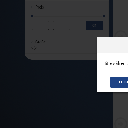
Preis
-
Größe
S
(2)
Beam
Bitte wählen 
ICH B