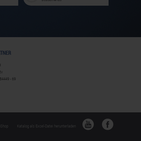
TNER
H
tv
384449 - 69
oShop
Katalog als Excel-Datei herunterladen