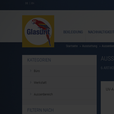
|
DE
EN
BEKLEIDUNG
NACHHALTIGKEI
Startseite
>
Ausstattung
>
Aussenber
AUSS
KATEGORIEN
6
ARTIK
Büro
Werkstatt
UV-A
Aussenbereich
FILTERN NACH