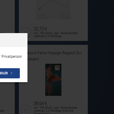
32,73 €
sten
Inkl. 19% MwSt.
,
zzgl.
Versandkosten
Lieferzeit: 2-5 Werktage
Glasurit Fahne Papagei fliegend (für
/ Privatperson
Ausleger)
NDLER
38,68 €
Inkl. 19% MwSt.
,
zzgl.
Versandkosten
sten
Lieferzeit: 2-3 Werktage innerhalb
Deutschlands