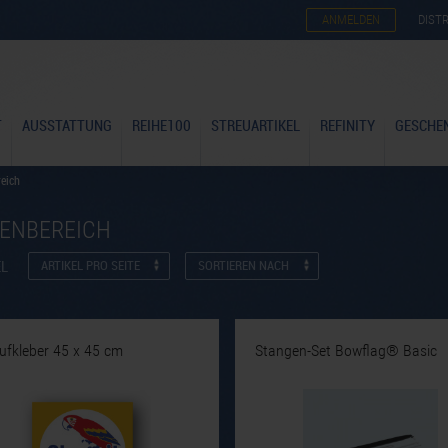
ANMELDEN
DIST
T
AUSSTATTUNG
REIHE100
STREUARTIKEL
REFINITY
GESCHE
eich
ENBEREICH
EL
ARTIKEL PRO SEITE
SORTIEREN NACH
ufkleber 45 x 45 cm
Stangen-Set Bowflag® Basic