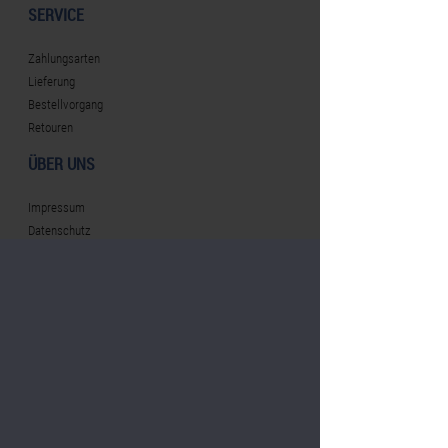
SERVICE
Zahlungsarten
Lieferung
Bestellvorgang
Retouren
ÜBER UNS
Impressum
Datenschutz
AGB
Widerrufsbelehrung
ANSPRECHPARTNER
Plan Concept GmbH
basf@werbeartikel.tv
Tel.: +49 (0) 251 / 384449 - 69