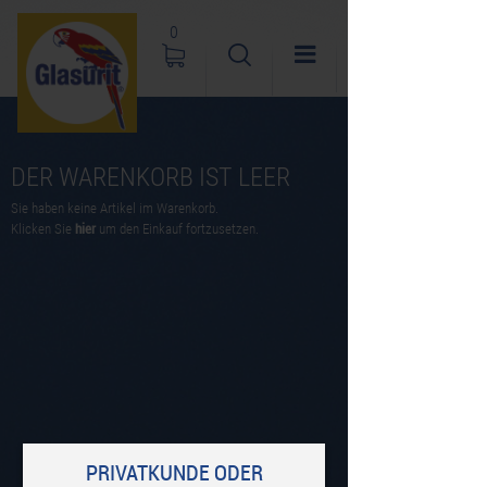
0
DER WARENKORB IST LEER
Sie haben keine Artikel im Warenkorb.
Klicken Sie
hier
um den Einkauf fortzusetzen.
PRIVATKUNDE ODER