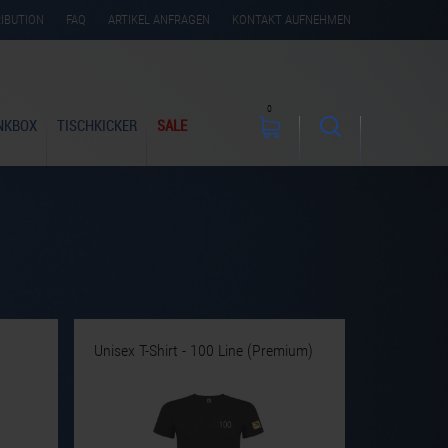
RIBUTION
FAQ
ARTIKEL ANFRAGEN
KONTAKT AUFNEHMEN
0
NKBOX
TISCHKICKER
SALE
Unisex T-Shirt - 100 Line (Premium)