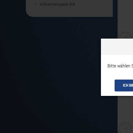
Willkommenspaket ECR
Tisc
Bitte wählen 
ICH B