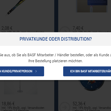
2,08 €
7,40 €
Inkl. 19% MwSt.
,
zzgl.
Versandkosten
Inkl. 19% MwSt.
,
zzgl.
Versandko
Lieferzeit: 2-5 Werktage
Lieferzeit: 2-5 Werktage
PRIVATKUNDE ODER DISTRIBUTION?
hbanner/-Fähnchenständer
Quartz-Wanduhr
Sie aus, ob Sie als BASF Mitarbeiter / Händler bestellen, oder als Kunde 
Ihre Bestellung platzieren möchten.
IN KUNDE/PRIVATPERSON
ICH BIN BASF MITARBEITER/HÄ
18,86 €
52,36 €
Inkl. 19% MwSt.
,
zzgl.
Versandkosten
Inkl. 19% MwSt.
,
zzgl.
Versandko
Lieferzeit: 2-5 Werktage
Lieferzeit: 2-5 Werktage