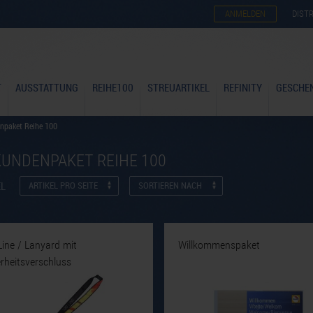
ANMELDEN
DIST
T
AUSSTATTUNG
REIHE100
STREUARTIKEL
REFINITY
GESCHE
npaket Reihe 100
UNDENPAKET REIHE 100
EL
ARTIKEL PRO SEITE
SORTIEREN NACH
ine / Lanyard mit
Willkommenspaket
rheitsverschluss