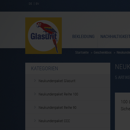
|
DE
EN
BEKLEIDUNG
NACHHALTIGKEI
Startseite
>
Geschenkbox
>
Neukunde
NEUK
KATEGORIEN
5
ARTIK
Neukundenpaket Glasurit
Neukundenpaket Reihe 100
100 L
Neukundenpaket Reihe 90
Siche
Neukundenpaket CCC