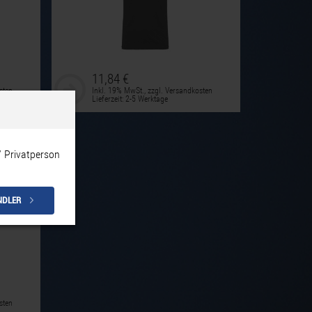
11,84 €
sten
Inkl. 19% MwSt.
,
zzgl.
Versandkosten
Lieferzeit: 2-5 Werktage
/ Privatperson
NDLER
sten