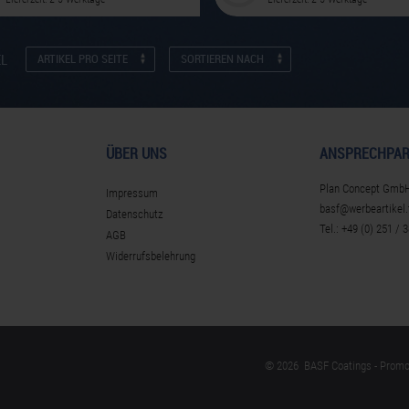
EL
ARTIKEL PRO SEITE
SORTIEREN NACH
ÜBER UNS
ANSPRECHPAR
Plan Concept Gmb
Impressum
basf@werbeartikel.
Datenschutz
Tel.: +49 (0) 251 / 
AGB
Widerrufsbelehrung
© 2026 BASF Coatings - Prom