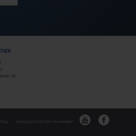
TNER
H
tv
384449 - 69
oShop
Katalog als Excel-Datei herunterladen